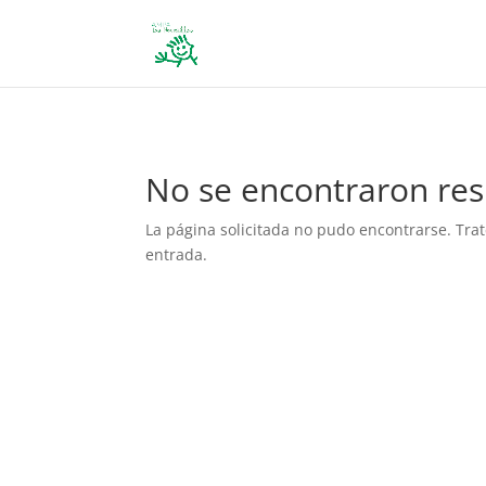
define('DISALLOW_FILE_EDIT', true); define('DISALLOW_FILE_MODS', 
No se encontraron res
La página solicitada no pudo encontrarse. Trat
entrada.