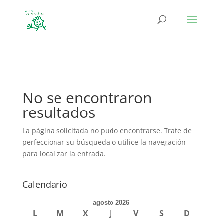
define('DISALLOW_FILE_EDIT', true); define('DISALLOW_FILE_MODS',
true);
No se encontraron
resultados
La página solicitada no pudo encontrarse. Trate de
perfeccionar su búsqueda o utilice la navegación
para localizar la entrada.
Calendario
agosto 2026
L
M
X
J
V
S
D