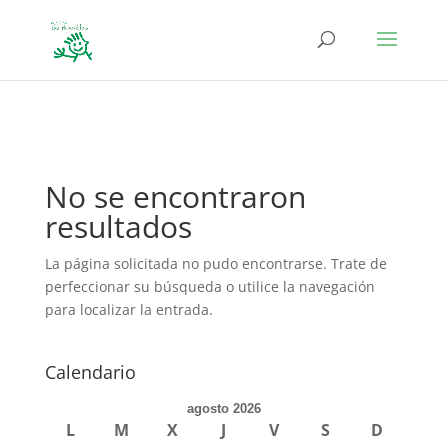
define('DISALLOW_FILE_EDIT', true); define('DISALLOW_FILE_MODS',
true);
No se encontraron
resultados
La página solicitada no pudo encontrarse. Trate de
perfeccionar su búsqueda o utilice la navegación
para localizar la entrada.
Calendario
agosto 2026
L
M
X
J
V
S
D