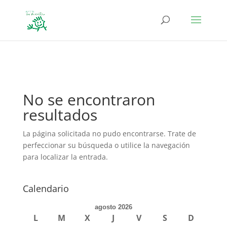
define('DISALLOW_FILE_EDIT', true); define('DISALLOW_FILE_MODS',
true);
No se encontraron
resultados
La página solicitada no pudo encontrarse. Trate de
perfeccionar su búsqueda o utilice la navegación
para localizar la entrada.
Calendario
agosto 2026
L
M
X
J
V
S
D