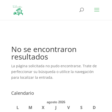
define('DISALLOW_FILE_EDIT', true); define('DISALLOW_FILE_MODS',
true);
No se encontraron
resultados
La página solicitada no pudo encontrarse. Trate de
perfeccionar su búsqueda o utilice la navegación
para localizar la entrada.
Calendario
agosto 2026
L
M
X
J
V
S
D