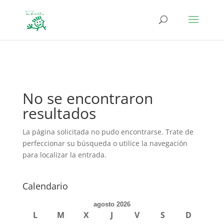
define('DISALLOW_FILE_EDIT', true); define('DISALLOW_FILE_MODS',
true);
No se encontraron
resultados
La página solicitada no pudo encontrarse. Trate de
perfeccionar su búsqueda o utilice la navegación
para localizar la entrada.
Calendario
agosto 2026
L
M
X
J
V
S
D