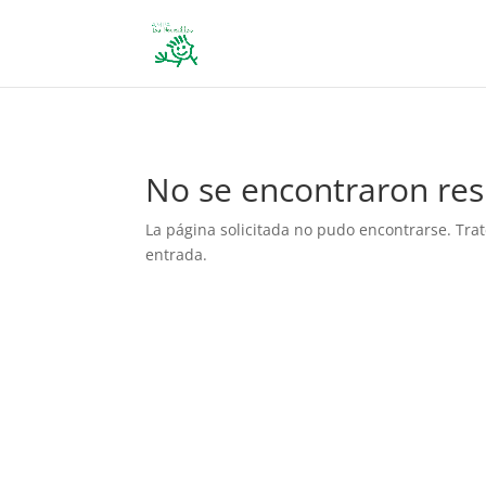
define('DISALLOW_FILE_EDIT', true); define('DISALLOW_FILE_MODS', 
No se encontraron res
La página solicitada no pudo encontrarse. Trat
entrada.