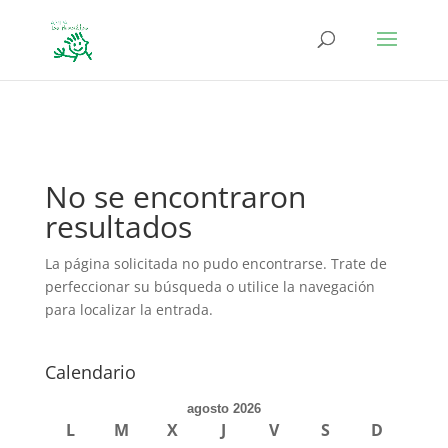
define('DISALLOW_FILE_EDIT', true); define('DISALLOW_FILE_MODS',
true);
No se encontraron
resultados
La página solicitada no pudo encontrarse. Trate de
perfeccionar su búsqueda o utilice la navegación
para localizar la entrada.
Calendario
agosto 2026
L
M
X
J
V
S
D