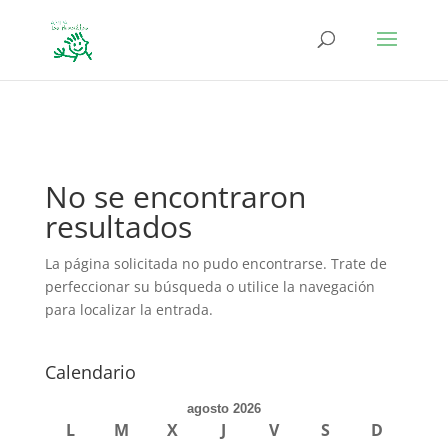
define('DISALLOW_FILE_EDIT', true); define('DISALLOW_FILE_MODS',
true);
No se encontraron
resultados
La página solicitada no pudo encontrarse. Trate de
perfeccionar su búsqueda o utilice la navegación
para localizar la entrada.
Calendario
agosto 2026
L
M
X
J
V
S
D