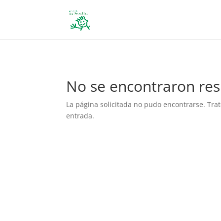
define('DISALLOW_FILE_EDIT', true); define('DISALLOW_FILE_MODS', 
No se encontraron res
La página solicitada no pudo encontrarse. Trat
entrada.