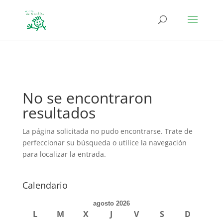
define('DISALLOW_FILE_EDIT', true); define('DISALLOW_FILE_MODS',
true);
No se encontraron
resultados
La página solicitada no pudo encontrarse. Trate de
perfeccionar su búsqueda o utilice la navegación
para localizar la entrada.
Calendario
agosto 2026
L
M
X
J
V
S
D