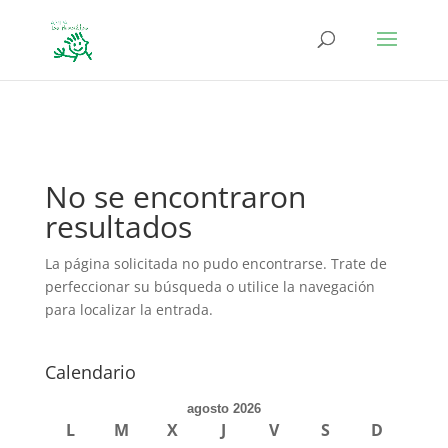
define('DISALLOW_FILE_EDIT', true); define('DISALLOW_FILE_MODS',
true);
No se encontraron
resultados
La página solicitada no pudo encontrarse. Trate de
perfeccionar su búsqueda o utilice la navegación
para localizar la entrada.
Calendario
agosto 2026
L
M
X
J
V
S
D