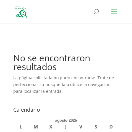
define('DISALLOW_FILE_EDIT', true); define('DISALLOW_FILE_MODS',
true);
No se encontraron
resultados
La página solicitada no pudo encontrarse. Trate de
perfeccionar su búsqueda o utilice la navegación
para localizar la entrada.
Calendario
agosto 2026
L
M
X
J
V
S
D