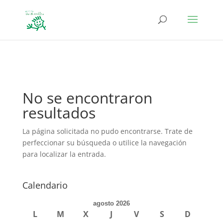
define('DISALLOW_FILE_EDIT', true); define('DISALLOW_FILE_MODS',
true);
No se encontraron
resultados
La página solicitada no pudo encontrarse. Trate de
perfeccionar su búsqueda o utilice la navegación
para localizar la entrada.
Calendario
agosto 2026
L
M
X
J
V
S
D