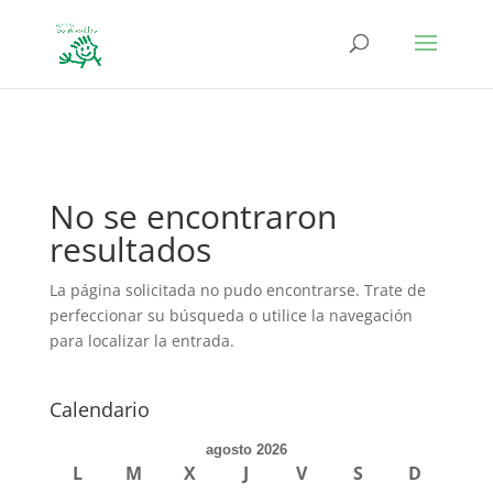
define('DISALLOW_FILE_EDIT', true); define('DISALLOW_FILE_MODS',
true);
No se encontraron
resultados
La página solicitada no pudo encontrarse. Trate de
perfeccionar su búsqueda o utilice la navegación
para localizar la entrada.
Calendario
agosto 2026
L
M
X
J
V
S
D