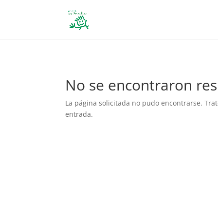
define('DISALLOW_FILE_EDIT', true); define('DISALLOW_FILE_MODS', 
No se encontraron res
La página solicitada no pudo encontrarse. Trat
entrada.