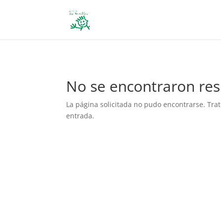
define('DISALLOW_FILE_EDIT', true); define('DISALLOW_FILE_MODS', 
No se encontraron res
La página solicitada no pudo encontrarse. Trat
entrada.