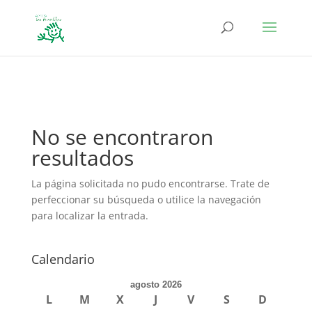
define('DISALLOW_FILE_EDIT', true); define('DISALLOW_FILE_MODS',
true);
No se encontraron
resultados
La página solicitada no pudo encontrarse. Trate de
perfeccionar su búsqueda o utilice la navegación
para localizar la entrada.
Calendario
agosto 2026
L
M
X
J
V
S
D