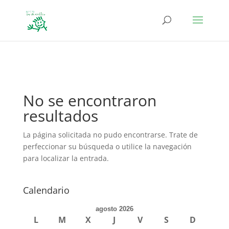
define('DISALLOW_FILE_EDIT', true); define('DISALLOW_FILE_MODS',
true);
No se encontraron
resultados
La página solicitada no pudo encontrarse. Trate de
perfeccionar su búsqueda o utilice la navegación
para localizar la entrada.
Calendario
agosto 2026
L
M
X
J
V
S
D