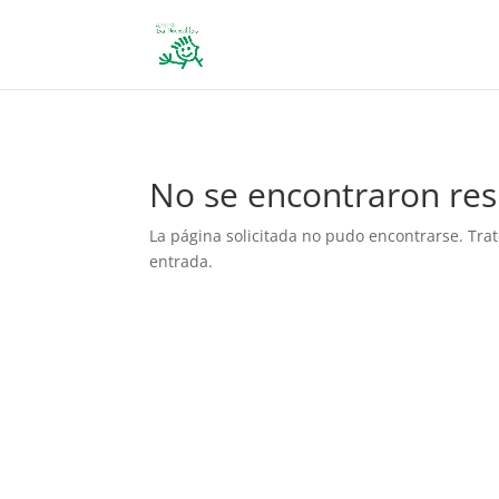
define('DISALLOW_FILE_EDIT', true); define('DISALLOW_FILE_MODS', 
No se encontraron res
La página solicitada no pudo encontrarse. Trat
entrada.