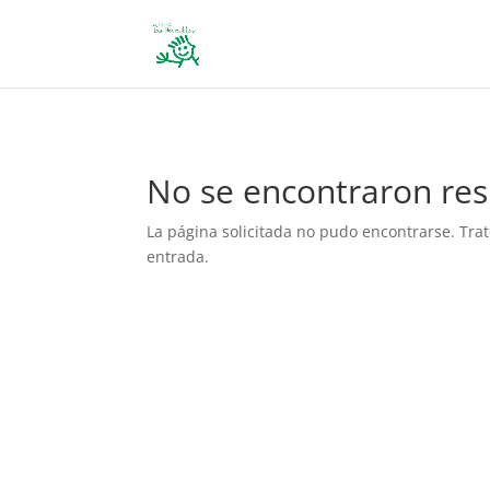
define('DISALLOW_FILE_EDIT', true); define('DISALLOW_FILE_MODS', 
No se encontraron res
La página solicitada no pudo encontrarse. Trat
entrada.