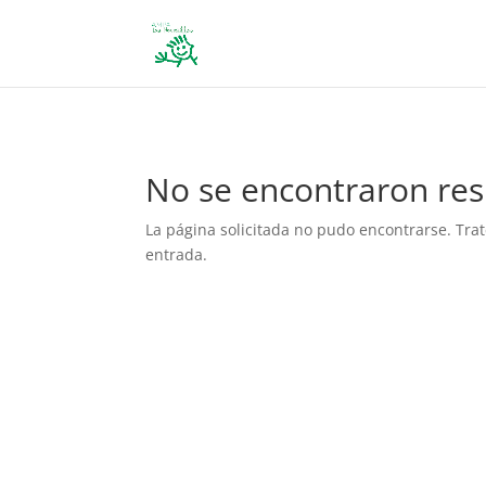
define('DISALLOW_FILE_EDIT', true); define('DISALLOW_FILE_MODS', 
No se encontraron res
La página solicitada no pudo encontrarse. Trat
entrada.