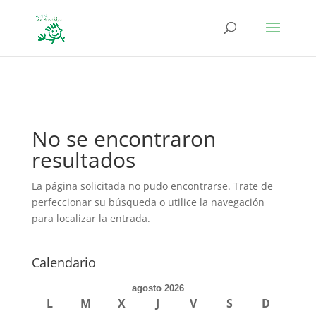
define('DISALLOW_FILE_EDIT', true); define('DISALLOW_FILE_MODS',
true);
No se encontraron
resultados
La página solicitada no pudo encontrarse. Trate de
perfeccionar su búsqueda o utilice la navegación
para localizar la entrada.
Calendario
agosto 2026
L
M
X
J
V
S
D