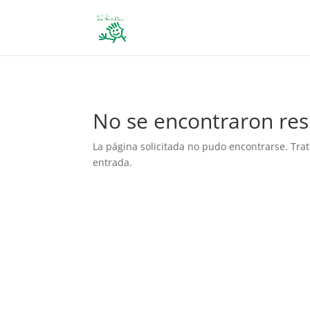
define('DISALLOW_FILE_EDIT', true); define('DISALLOW_FILE_MODS', 
No se encontraron res
La página solicitada no pudo encontrarse. Trat
entrada.