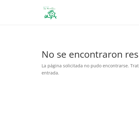
define('DISALLOW_FILE_EDIT', true); define('DISALLOW_FILE_MODS', 
No se encontraron res
La página solicitada no pudo encontrarse. Trat
entrada.