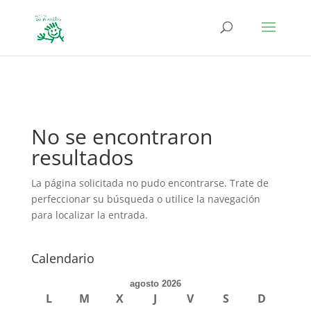
define('DISALLOW_FILE_EDIT', true); define('DISALLOW_FILE_MODS',
true);
No se encontraron
resultados
La página solicitada no pudo encontrarse. Trate de
perfeccionar su búsqueda o utilice la navegación
para localizar la entrada.
Calendario
agosto 2026
L
M
X
J
V
S
D