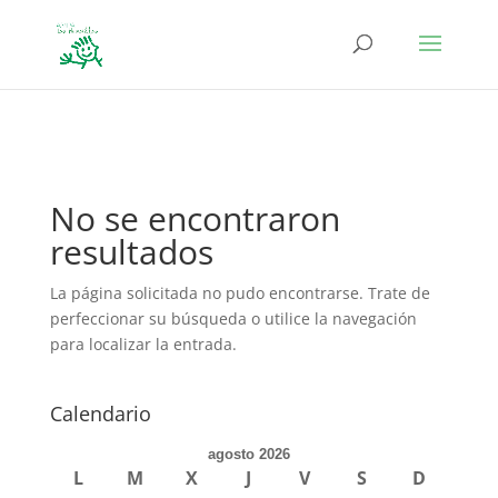
define('DISALLOW_FILE_EDIT', true); define('DISALLOW_FILE_MODS',
true);
No se encontraron
resultados
La página solicitada no pudo encontrarse. Trate de
perfeccionar su búsqueda o utilice la navegación
para localizar la entrada.
Calendario
agosto 2026
L
M
X
J
V
S
D