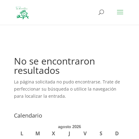
define('DISALLOW_FILE_EDIT', true); define('DISALLOW_FILE_MODS',
true);
No se encontraron
resultados
La página solicitada no pudo encontrarse. Trate de
perfeccionar su búsqueda o utilice la navegación
para localizar la entrada.
Calendario
agosto 2026
L
M
X
J
V
S
D