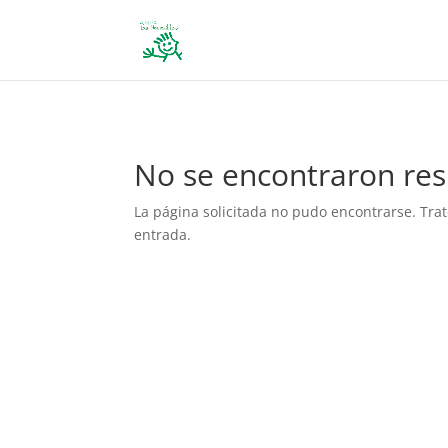
define('DISALLOW_FILE_EDIT', true); define('DISALLOW_FILE_MODS', 
No se encontraron res
La página solicitada no pudo encontrarse. Trat
entrada.