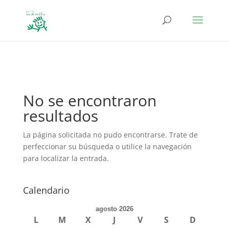
define('DISALLOW_FILE_EDIT', true); define('DISALLOW_FILE_MODS',
true);
No se encontraron
resultados
La página solicitada no pudo encontrarse. Trate de
perfeccionar su búsqueda o utilice la navegación
para localizar la entrada.
Calendario
agosto 2026
L
M
X
J
V
S
D