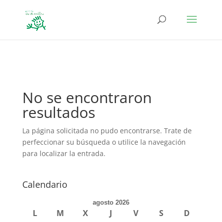
define('DISALLOW_FILE_EDIT', true); define('DISALLOW_FILE_MODS',
true);
No se encontraron
resultados
La página solicitada no pudo encontrarse. Trate de
perfeccionar su búsqueda o utilice la navegación
para localizar la entrada.
Calendario
agosto 2026
L
M
X
J
V
S
D