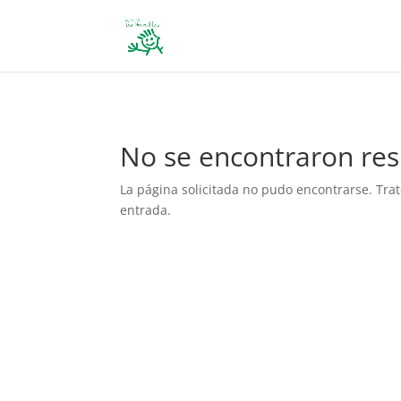
define('DISALLOW_FILE_EDIT', true); define('DISALLOW_FILE_MODS', 
No se encontraron res
La página solicitada no pudo encontrarse. Trat
entrada.