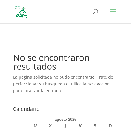
define('DISALLOW_FILE_EDIT', true); define('DISALLOW_FILE_MODS',
true);
No se encontraron
resultados
La página solicitada no pudo encontrarse. Trate de
perfeccionar su búsqueda o utilice la navegación
para localizar la entrada.
Calendario
agosto 2026
L
M
X
J
V
S
D