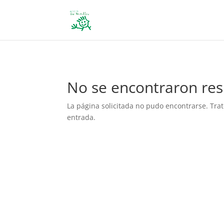
define('DISALLOW_FILE_EDIT', true); define('DISALLOW_FILE_MODS', 
No se encontraron res
La página solicitada no pudo encontrarse. Trat
entrada.