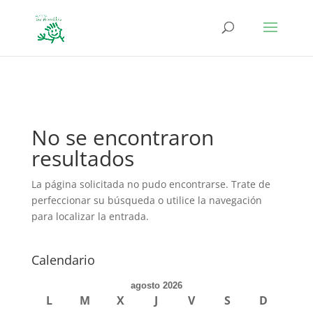
define('DISALLOW_FILE_EDIT', true); define('DISALLOW_FILE_MODS',
true);
No se encontraron
resultados
La página solicitada no pudo encontrarse. Trate de
perfeccionar su búsqueda o utilice la navegación
para localizar la entrada.
Calendario
agosto 2026
L
M
X
J
V
S
D