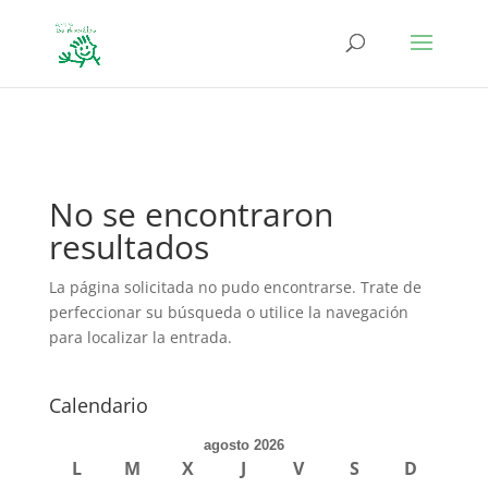
define('DISALLOW_FILE_EDIT', true); define('DISALLOW_FILE_MODS',
true);
No se encontraron
resultados
La página solicitada no pudo encontrarse. Trate de
perfeccionar su búsqueda o utilice la navegación
para localizar la entrada.
Calendario
agosto 2026
L
M
X
J
V
S
D