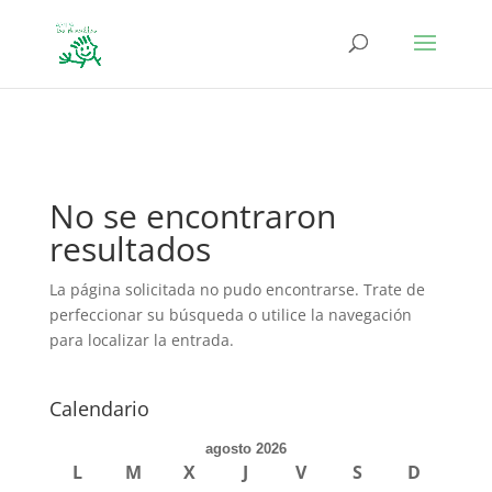
define('DISALLOW_FILE_EDIT', true); define('DISALLOW_FILE_MODS',
true);
No se encontraron
resultados
La página solicitada no pudo encontrarse. Trate de
perfeccionar su búsqueda o utilice la navegación
para localizar la entrada.
Calendario
agosto 2026
L
M
X
J
V
S
D