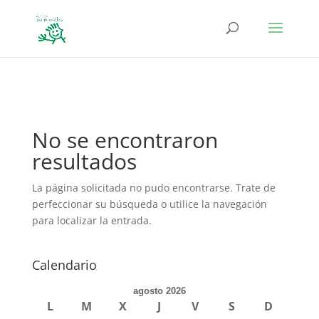
define('DISALLOW_FILE_EDIT', true); define('DISALLOW_FILE_MODS',
true);
No se encontraron
resultados
La página solicitada no pudo encontrarse. Trate de
perfeccionar su búsqueda o utilice la navegación
para localizar la entrada.
Calendario
agosto 2026
L
M
X
J
V
S
D