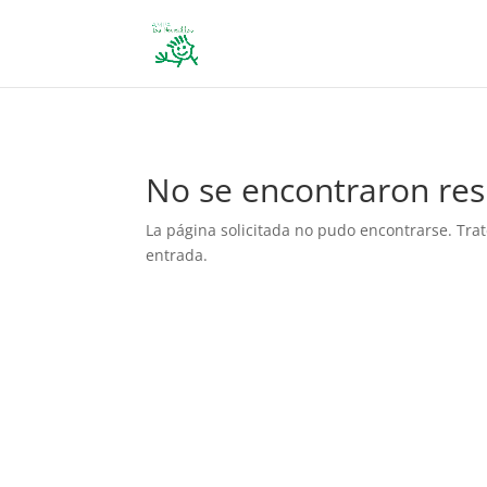
define('DISALLOW_FILE_EDIT', true); define('DISALLOW_FILE_MODS', 
No se encontraron res
La página solicitada no pudo encontrarse. Trat
entrada.