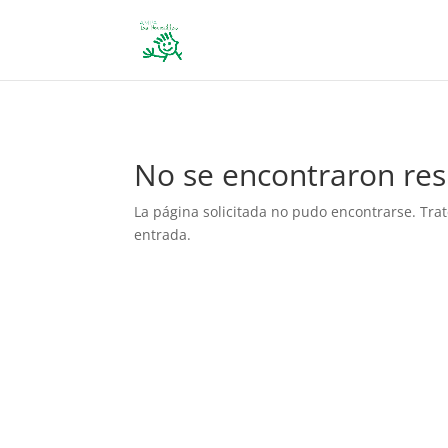
define('DISALLOW_FILE_EDIT', true); define('DISALLOW_FILE_MODS', 
No se encontraron res
La página solicitada no pudo encontrarse. Trat
entrada.