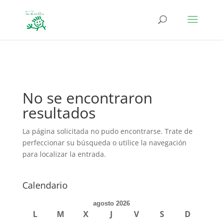
define('DISALLOW_FILE_EDIT', true); define('DISALLOW_FILE_MODS',
true);
No se encontraron
resultados
La página solicitada no pudo encontrarse. Trate de
perfeccionar su búsqueda o utilice la navegación
para localizar la entrada.
Calendario
agosto 2026
L
M
X
J
V
S
D