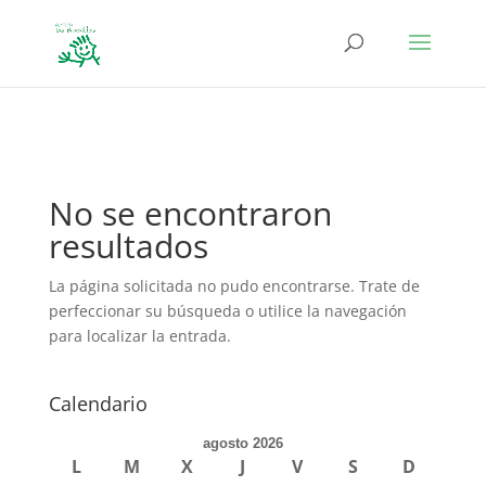
define('DISALLOW_FILE_EDIT', true); define('DISALLOW_FILE_MODS',
true);
No se encontraron
resultados
La página solicitada no pudo encontrarse. Trate de
perfeccionar su búsqueda o utilice la navegación
para localizar la entrada.
Calendario
agosto 2026
L
M
X
J
V
S
D