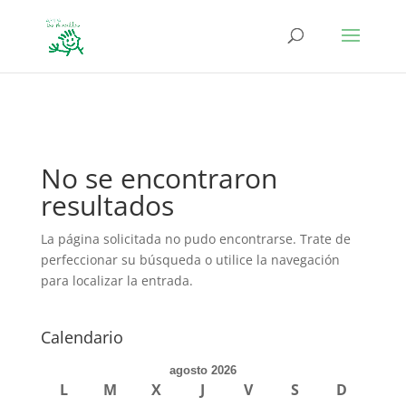
define('DISALLOW_FILE_EDIT', true); define('DISALLOW_FILE_MODS',
true);
No se encontraron
resultados
La página solicitada no pudo encontrarse. Trate de
perfeccionar su búsqueda o utilice la navegación
para localizar la entrada.
Calendario
agosto 2026
L
M
X
J
V
S
D