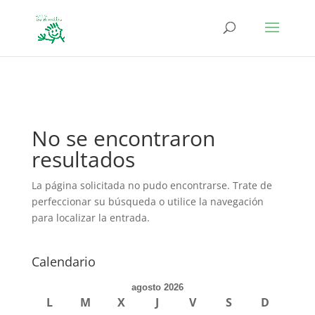
define('DISALLOW_FILE_EDIT', true); define('DISALLOW_FILE_MODS',
true);
No se encontraron
resultados
La página solicitada no pudo encontrarse. Trate de
perfeccionar su búsqueda o utilice la navegación
para localizar la entrada.
Calendario
agosto 2026
L
M
X
J
V
S
D