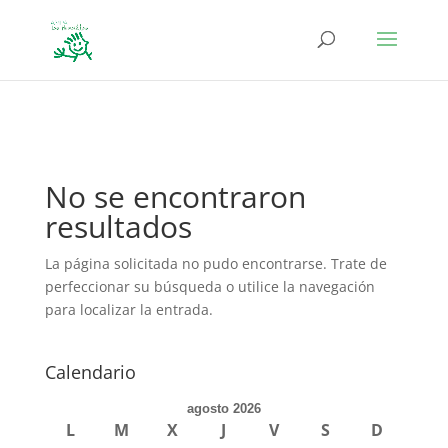
define('DISALLOW_FILE_EDIT', true); define('DISALLOW_FILE_MODS',
true);
No se encontraron
resultados
La página solicitada no pudo encontrarse. Trate de
perfeccionar su búsqueda o utilice la navegación
para localizar la entrada.
Calendario
agosto 2026
L
M
X
J
V
S
D