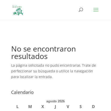
define('DISALLOW_FILE_EDIT', true); define('DISALLOW_FILE_MODS',
true);
No se encontraron
resultados
La página solicitada no pudo encontrarse. Trate de
perfeccionar su búsqueda o utilice la navegación
para localizar la entrada.
Calendario
agosto 2026
L
M
X
J
V
S
D