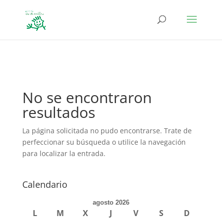
define('DISALLOW_FILE_EDIT', true); define('DISALLOW_FILE_MODS',
true);
No se encontraron
resultados
La página solicitada no pudo encontrarse. Trate de
perfeccionar su búsqueda o utilice la navegación
para localizar la entrada.
Calendario
agosto 2026
L
M
X
J
V
S
D