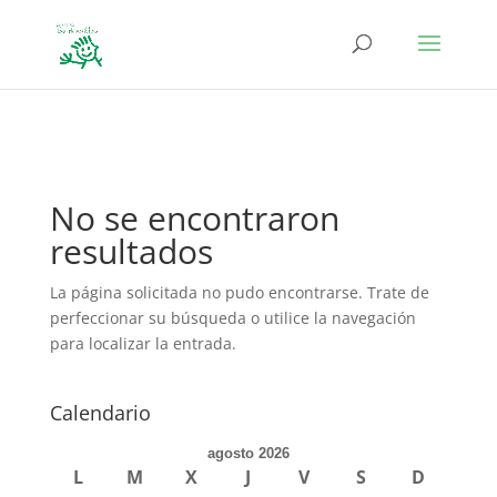
define('DISALLOW_FILE_EDIT', true); define('DISALLOW_FILE_MODS',
true);
No se encontraron
resultados
La página solicitada no pudo encontrarse. Trate de
perfeccionar su búsqueda o utilice la navegación
para localizar la entrada.
Calendario
agosto 2026
L
M
X
J
V
S
D