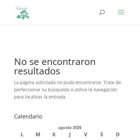
define('DISALLOW_FILE_EDIT', true); define('DISALLOW_FILE_MODS',
true);
No se encontraron
resultados
La página solicitada no pudo encontrarse. Trate de
perfeccionar su búsqueda o utilice la navegación
para localizar la entrada.
Calendario
agosto 2026
L
M
X
J
V
S
D