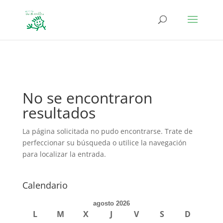
define('DISALLOW_FILE_EDIT', true); define('DISALLOW_FILE_MODS',
true);
No se encontraron
resultados
La página solicitada no pudo encontrarse. Trate de
perfeccionar su búsqueda o utilice la navegación
para localizar la entrada.
Calendario
agosto 2026
L
M
X
J
V
S
D